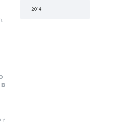
2014
).
о
 в
а у