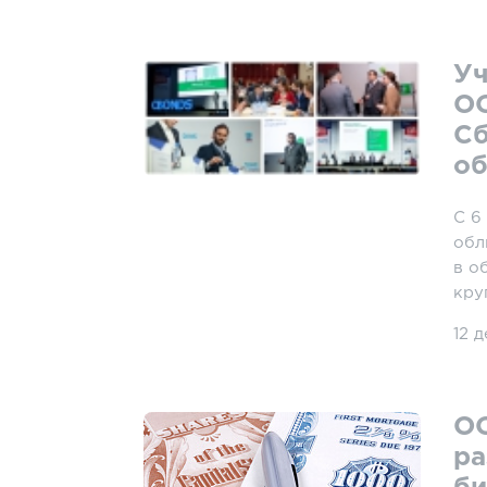
Уч
ОО
Сб
об
С 6
обл
в о
кру
12 
ОО
ра