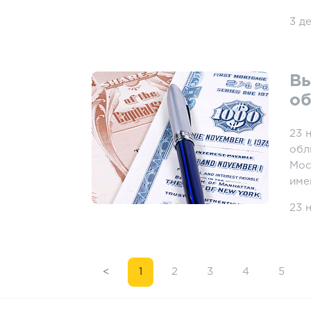
3 д
Вы
об
23 
обл
Мос
име
23 
<
1
2
3
4
5