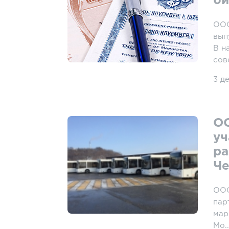
би
ООО
вып
В н
сов
3 д
ОО
уч
ра
Че
ООО
пар
мар
Мо..