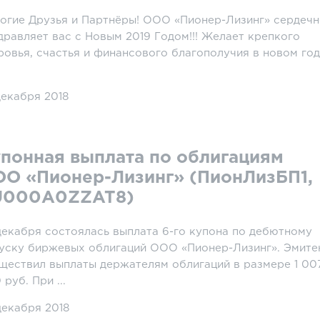
огие Друзья и Партнёры! ООО «Пионер-Лизинг» сердеч
дравляет вас с Новым 2019 Годом!!! Желает крепкого
ровья, счастья и финансового благополучия в новом год
декабря 2018
понная выплата по облигациям
О «Пионер-Лизинг» (ПионЛизБП1,
U000A0ZZAT8)
декабря состоялась выплата 6-го купона по дебютному
уску биржевых облигаций ООО «Пионер-Лизинг». Эмите
ществил выплаты держателям облигаций в размере 1 00
руб. При ...
декабря 2018