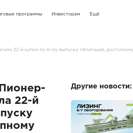
нговые программы
Инвесторам
Ещё
ила 22-й купон по 6-му выпуску облигаций, доступном
Другие новости:
Пионер-
ла 22-й
ыпуску
упному