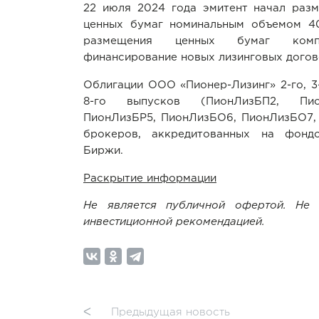
22 июля 2024 года эмитент начал раз
ценных бумаг номинальным объемом 4
размещения ценных бумаг комп
финансирование новых лизинговых догов
Облигации ООО «Пионер-Лизинг» 2-го, 3-го
8-го выпусков (ПионЛизБП2, Пио
ПионЛизБР5, ПионЛизБО6, ПионЛизБО7,
брокеров, аккредитованных на фонд
Биржи.
Раскрытие информации
Не является публичной офертой. Не 
инвестиционной рекомендацией.
ᐸ
Предыдущая новость