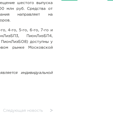
мещение шестого выпуска
00 млн руб. Средства от
ания направляет на
оров.
, 4-го, 5-го, 6-го, 7-го и
нЛизБП3, ПионЛизБП4,
 ПионЛизБО8) доступны у
овом рынке Московской
является индивидуальной
Следующая новость
ᐳ