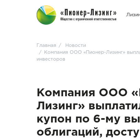
Лизи
Главная
/
Новости
/
Компания ООО «Пионер-Лизинг» выплат
инвесторов
Компания ООО «
Лизинг» выплати
купон по 6-му в
облигаций, дост