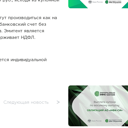
 руб., исходя из купонной
ут производиться как на
 банковский счет без
. Эмитент является
ерживает НДФЛ.
ется индивидуальной
Следующая новость
ᐳ