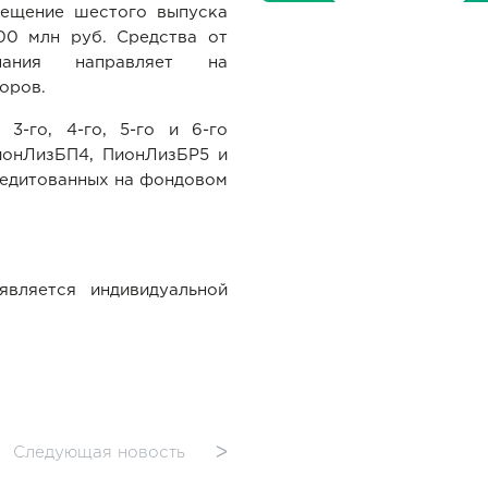
мещение шестого выпуска
00 млн руб. Средства от
ания направляет на
оров.
3-го, 4-го, 5-го и 6-го
ионЛизБП4, ПионЛизБР5 и
редитованных на фондовом
является индивидуальной
Следующая новость
ᐳ