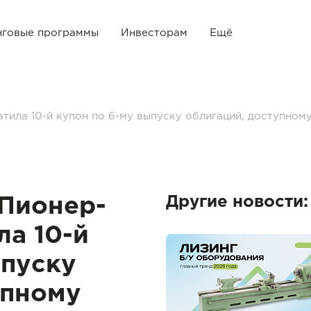
нговые программы
Инвесторам
Ещё
ила 10-й купон по 6-му выпуску облигаций, доступном
Другие новости:
Пионер-
ла 10-й
ыпуску
упному