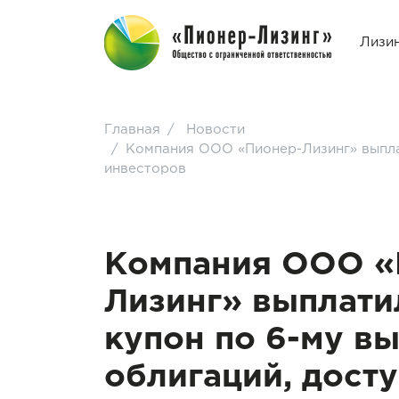
Лизи
Главная
/
Новости
/
Компания ООО «Пионер-Лизинг» выплат
инвесторов
Компания ООО «
Лизинг» выплати
купон по 6-му в
облигаций, дост