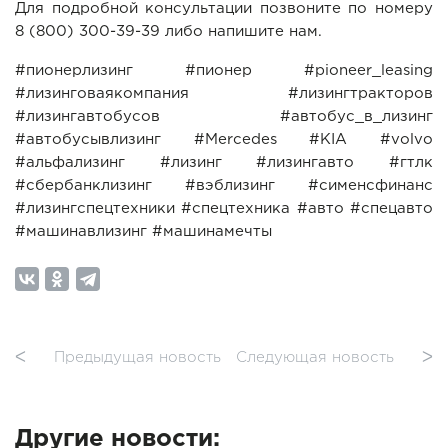
Для подробной консультации позвоните по номеру
8 (800) 300-39-39 либо напишите нам.
#пионерлизинг #пионер #pioneer_leasing
#лизинговаякомпания #лизингтракторов
#лизингавтобусов #автобус_в_лизинг
#автобусывлизинг #Mercedes #KIA #volvo
#альфализинг #лизинг #лизингавто #гтлк
#сбербанклизинг #вэблизинг #сименсфинанс
#лизингспецтехники #спецтехника #авто #спецавто
#машинавлизинг #машинамечты
ᐸ
Предыдущая новость
Следующая новость
ᐳ
Другие новости: