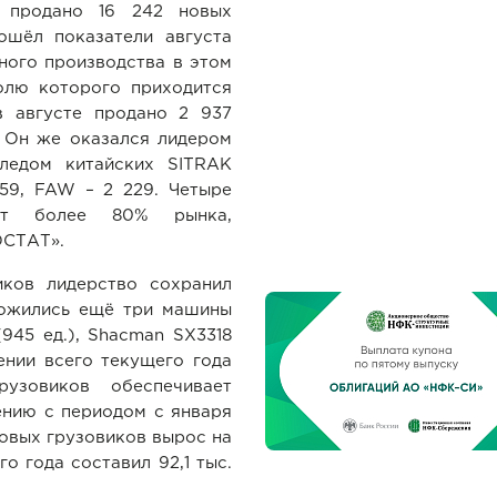
 продано 16 242 новых
зошёл показатели августа
ного производства в этом
олю которого приходится
в августе продано 2 937
. Он же оказался лидером
ледом китайских SITRAK
859, FAW – 2 229. Четыре
уют более 80% рынка,
ОСТАТ».
иков лидерство сохранил
ложились ещё три машины
945 ед.), Shacman SX3318
ении всего текущего года
узовиков обеспечивает
ению с периодом с января
новых грузовиков вырос на
о года составил 92,1 тыс.