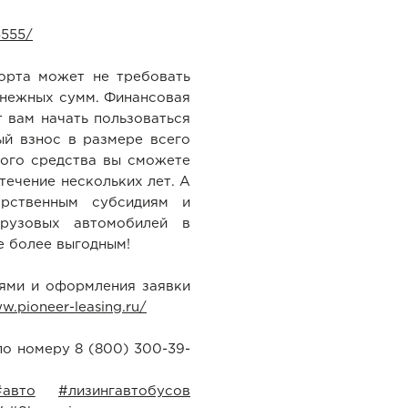
5555/
орта может не требовать
енежных сумм. Финансовая
 вам начать пользоваться
ый взнос в размере всего
ного средства вы сможете
течение нескольких лет. А
арственным субсидиям и
грузовых автомобилей в
е более выгодным!
ями и оформления заявки
w.pioneer-leasing.ru/
о номеру 8 (800) 300-39-
#авто
#лизингавтобусов