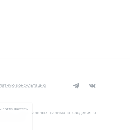
платную консультацию
ы соглашаетесь
аботке персональных данных и сведения о
льных данных