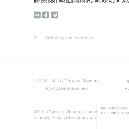
#Mercedes
#машинамечты
#КАМАЗ
#FA
ᐸ
Предыдущая новость
© 2026 ООО «Пионер-Лизинг»
п
Все права защищены
+
Мы используем 
ООО «Пионер-Лизинг» является операторо
с их применени
реализуемых требованиях к защите персон