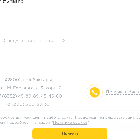
W
#Shaanxi
Следующая новость
ᐳ
428001, г. Чебоксары,
р-т М. Горького, д. 5, корп. 2
Получить бес
7 (8352)
45-89-89
,
45-45-60
8 (800)
300-39-39
cookies для улучшения работы сайта. Продолжая использовать сайт, в
м по обработке персональных данных, информация об обр
ем. Подробнее — в нашей "
Политике cookies
"
альных данных отражены
в Положении об обработке персона
Принять