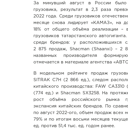
За минувший август в России было
грузовика, результат в 2,3 раза прев
2022 года. Среди грузовиков отечествен
месяце снова лидирует «КАМАЗ», на д
18% от общего объёма реализации – 
грузовиков татарстанского автогиганта
среди брендов: у расположившихся с
2 875 продаж, Shacman (Shaanxi) – 2 
названных производителя формир
отмечается в материале агентства «АВТ
В модельном рейтинге продаж грузов
SITRAK C7H (2 866 ед.), следом распо
китайского производства: FAW CA3310 (
(774 ед.) и Shacman SX3258. На протяж
рост объёма российского рынка гр
экспансия китайских брендов. По сравн
по август 2022-ого, объем продаж всех 
79% и по итогам восьми месяцев текущег
ед. против 51,4 тыс. ед. годом ранее.