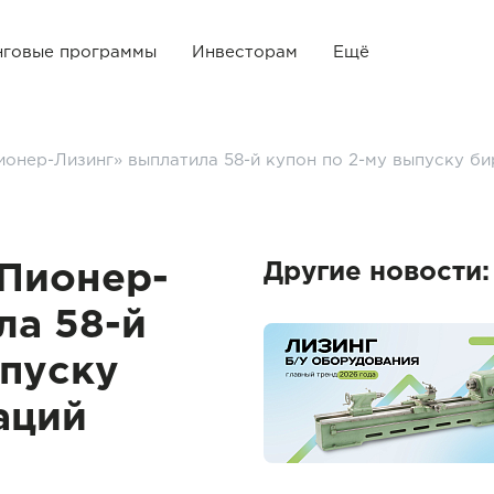
нговые программы
Инвесторам
Ещё
онер-Лизинг» выплатила 58-й купон по 2-му выпуску б
Другие новости:
Пионер-
ла 58-й
ыпуску
аций