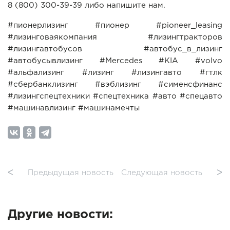
8 (800) 300-39-39 либо напишите нам.
#пионерлизинг #пионер #pioneer_leasing
#лизинговаякомпания #лизингтракторов
#лизингавтобусов #автобус_в_лизинг
#автобусывлизинг #Mercedes #KIA #volvo
#альфализинг #лизинг #лизингавто #гтлк
#сбербанклизинг #вэблизинг #сименсфинанс
#лизингспецтехники #спецтехника #авто #спецавто
#машинавлизинг #машинамечты
ᐸ
Предыдущая новость
Следующая новость
ᐳ
Другие новости: