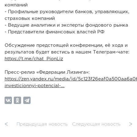
компаний
- Профильные руководители банков, управляющих,
страховых компаний
- Ведущие аналитики и эксперты фондового рынка
- Представители финансовых властей РФ
Обсуждение предстоящей конференции, её хода и
результатов будет вестись в нашем Телеграм-чате:
https://t.me/chat_PionLiz
Пресс-релиз «Федерации Лизинга»:
https://zen.yandex.ru/media/id/5c123f26eaf0a500aa6a06
investicionnyi-potencial-...
ᐸ
Предыдущая новость
Следующая новость
ᐳ