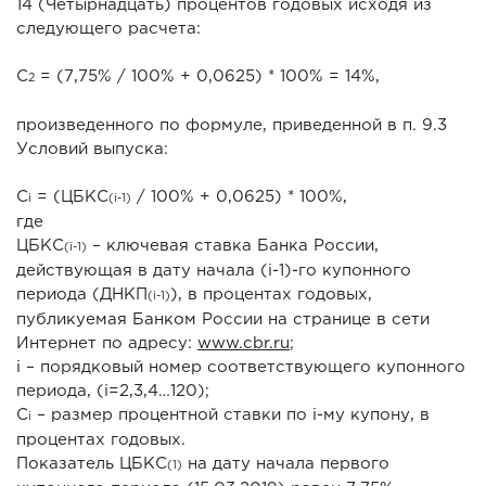
14 (Четырнадцать) процентов годовых исходя из
следующего расчета:
С
= (7,75% / 100% + 0,0625) * 100% = 14%,
2
произведенного по формуле, приведенной в п. 9.3
Условий выпуска:
C
= (ЦБКС
/ 100% + 0,0625) * 100%,
i
(i-1)
где
ЦБКС
– ключевая ставка Банка России,
(i-1)
действующая в дату начала (i-1)-го купонного
периода (ДНКП
), в процентах годовых,
(i-1)
публикуемая Банком России на странице в сети
Интернет по адресу:
www.cbr.ru
;
i – порядковый номер соответствующего купонного
периода, (i=2,3,4…120);
C
– размер процентной ставки по i-му купону, в
i
процентах годовых.
Показатель ЦБКС
на дату начала первого
(1)