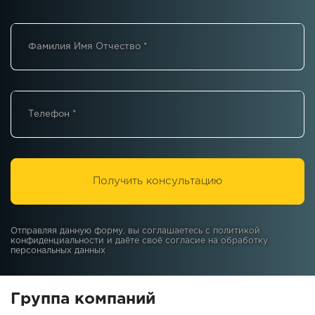
Фамилия Имя Отчество
*
Телефон
*
Получить консультацию
Отправляя данную форму, вы соглашаетесь с
политикой
конфиденциальности
и даёте своё согласие на
обработку
персональных данных
Группа компаний