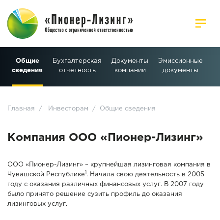
Общие
Бухгалтерская
Документы
Эмиссионные
Р
сведения
отчетность
компании
документы
и
Главная
/
Инвесторам
/
Общие сведения
Компания ООО «Пионер-Лизинг»
ООО «Пионер-Лизинг» – крупнейшая лизинговая компания в
1
Чувашской Республике
. Начала свою деятельность в 2005
году с оказания различных финансовых услуг. В 2007 году
было принято решение сузить профиль до оказания
лизинговых услуг.