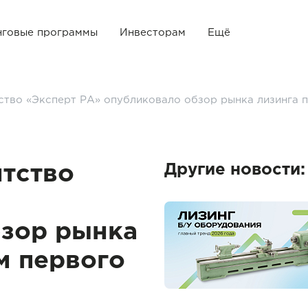
нговые программы
Инвесторам
Ещё
ство «Эксперт РА» опубликовало обзор рынка лизинга п
Другие новости:
нтство
бзор рынка
м первого