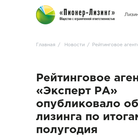
Лизи
Главная
/
Новости
/
Рейтинговое агент
Рейтинговое аге
«Эксперт РА»
опубликовало о
лизинга по итога
полугодия