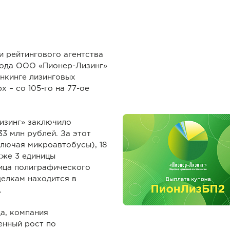
и рейтингового агентства
года ООО «Пионер-Лизинг»
нкинге лизинговых
х – со 105-го на 77-ое
Лизинг» заключило
3 млн рублей. За этот
ключая микроавтобусы), 18
кже 3 единицы
ница полиграфического
елкам находится в
.
да, компания
енный рост по